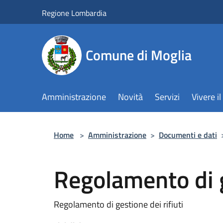
Salta al contenuto principale
Regione Lombardia
Comune di Moglia
Amministrazione
Novità
Servizi
Vivere 
Home
>
Amministrazione
>
Documenti e dati
Regolamento di g
Regolamento di gestione dei rifiuti