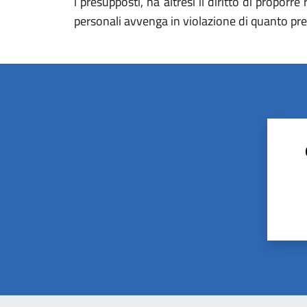
i presupposti, ha altresì il diritto di proporr
personali avvenga in violazione di quanto pre