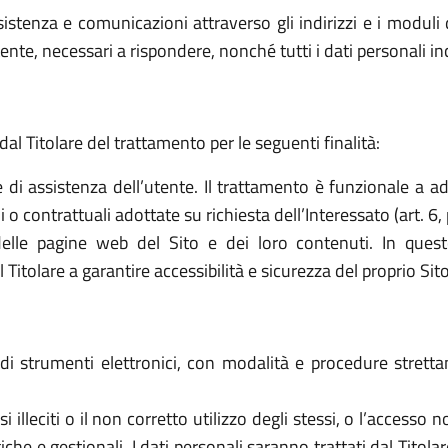
sistenza e comunicazioni attraverso gli indirizzi e i moduli d
ttente, necessari a rispondere, nonché tutti i dati personali i
dal Titolare del trattamento per le seguenti finalità:
e di assistenza dell’utente. Il trattamento è funzionale a a
o contrattuali adottate su richiesta dell’Interessato (art. 6, 
elle pagine web del Sito e dei loro contenuti. In quest
tolare a garantire accessibilità e sicurezza del proprio Sito (a
o di strumenti elettronici, con modalità e procedure stret
 usi illeciti o il non corretto utilizzo degli stessi, o l’access
che e gestionali. I dati personali saranno trattati dal Titol