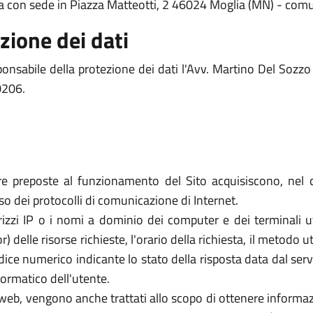
lia con sede in Piazza Matteotti, 2 46024 Moglia (MN) - co
zione dei dati
onsabile della protezione dei dati l'Avv. Martino Del Soz
0206.
re preposte al funzionamento del Sito acquisiscono, nel c
uso dei protocolli di comunicazione di Internet.
rizzi IP o i nomi a dominio dei computer e dei terminali util
elle risorse richieste, l'orario della richiesta, il metodo util
dice numerico indicante lo stato della risposta data dal server
formatico dell'utente.
zi web, vengono anche trattati allo scopo di ottenere informazi