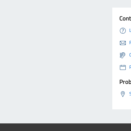
Cont
Prob