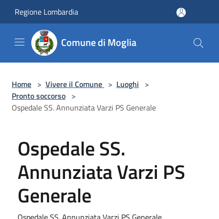
Salta al contenuto principale
Regione Lombardia
Comune di Moglia
Home
>
Vivere il Comune
>
Luoghi
>
Pronto soccorso
>
Ospedale SS. Annunziata Varzi PS Generale
Ospedale SS.
Annunziata Varzi PS
Generale
Ospedale SS. Annunziata Varzi PS Generale