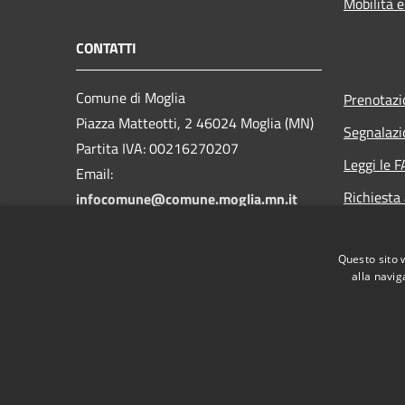
Mobilità e
CONTATTI
Comune di Moglia
Prenotaz
Piazza Matteotti, 2 46024 Moglia (MN)
Segnalazi
Partita IVA: 00216270207
Leggi le 
Email:
Richiesta
infocomune@comune.moglia.mn.it
PEC:
comune.moglia@pec.regione.lombardia.it
Questo sito 
Centralino Unico: +39 0376 511411
alla navig
RSS
Accessibilità
Privacy
Cookie
Mappa de