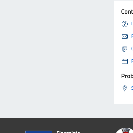
Cont
Prob