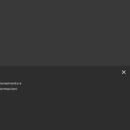
×
nzionamento e
nformazioni
Municipium
Accesso redazione
di Moglia • Powered by
•