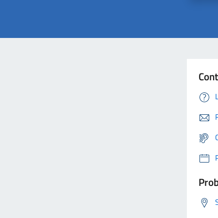
Cont
Prob